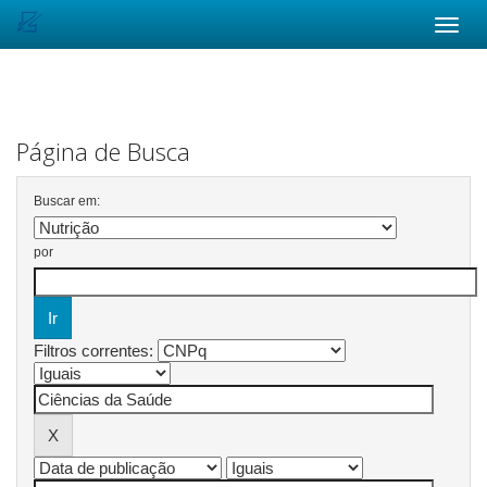
Skip
navigation
Página de Busca
Buscar em:
por
Filtros correntes: