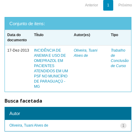
Anterior
1
Próximo
Conjunto de itens:
Data do
Título
Autor(es)
Tipo
documento
17-Dez-2013
INCIDÊNCIA DE
Oliveira, Tuani
Trabalho
ANEMIA E USO DE
Alves de
de
OMEPRAZOL EM
Conclusão
PACIENTES
de Curso
ATENDIDOS EM UM
PSF NO MUNICÍPIO
DE PARAGUAÇÚ -
MG
Busca facetada
Autor
Oliveira, Tuani Alves de
1