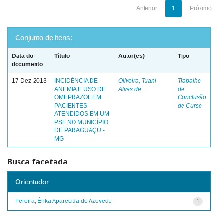
Anterior
1
Próximo
Conjunto de itens:
Data do
Título
Autor(es)
Tipo
documento
17-Dez-2013
INCIDÊNCIA DE
Oliveira, Tuani
Trabalho
ANEMIA E USO DE
Alves de
de
OMEPRAZOL EM
Conclusão
PACIENTES
de Curso
ATENDIDOS EM UM
PSF NO MUNICÍPIO
DE PARAGUAÇÚ -
MG
Busca facetada
Orientador
Pereira, Érika Aparecida de Azevedo
1