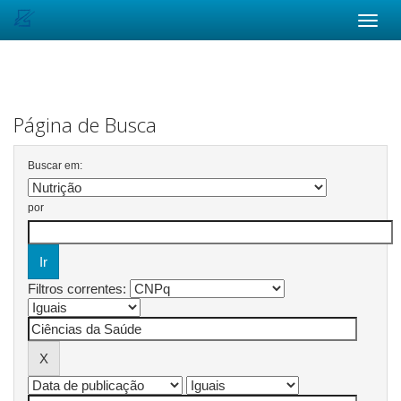
Skip
navigation
Página de Busca
Buscar em:
por
Filtros correntes: