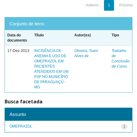
Anterior
1
Próximo
Conjunto de itens:
Data do
Título
Autor(es)
Tipo
documento
17-Dez-2013
INCIDÊNCIA DE
Oliveira, Tuani
Trabalho
ANEMIA E USO DE
Alves de
de
OMEPRAZOL EM
Conclusão
PACIENTES
de Curso
ATENDIDOS EM UM
PSF NO MUNICÍPIO
DE PARAGUAÇÚ -
MG
Busca facetada
Assunto
OMEPRAZOL
1