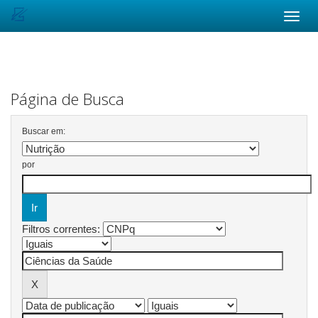
Skip
navigation
Página de Busca
Buscar em:
por
Filtros correntes: