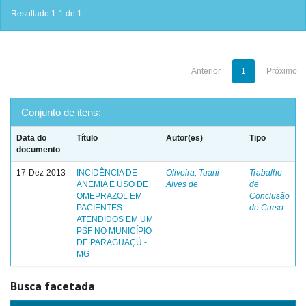
Resultado 1-1 de 1.
Anterior
1
Próximo
Conjunto de itens:
Data do
Título
Autor(es)
Tipo
documento
17-Dez-2013
INCIDÊNCIA DE
Oliveira, Tuani
Trabalho
ANEMIA E USO DE
Alves de
de
OMEPRAZOL EM
Conclusão
PACIENTES
de Curso
ATENDIDOS EM UM
PSF NO MUNICÍPIO
DE PARAGUAÇÚ -
MG
Busca facetada