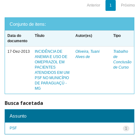
Anterior
1
Próximo
Conjunto de itens:
Data do
Título
Autor(es)
Tipo
documento
17-Dez-2013
INCIDÊNCIA DE
Oliveira, Tuani
Trabalho
ANEMIA E USO DE
Alves de
de
OMEPRAZOL EM
Conclusão
PACIENTES
de Curso
ATENDIDOS EM UM
PSF NO MUNICÍPIO
DE PARAGUAÇÚ -
MG
Busca facetada
Assunto
PSF
1