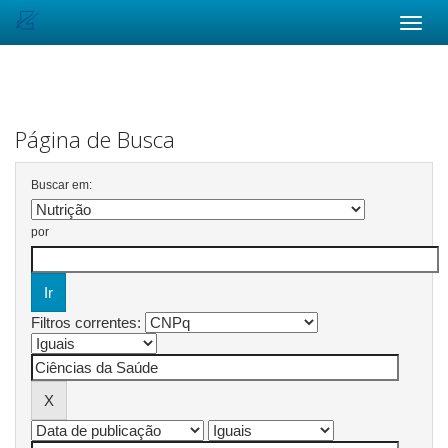
Skip
navigation
Página de Busca
Buscar em:
por
Filtros correntes: