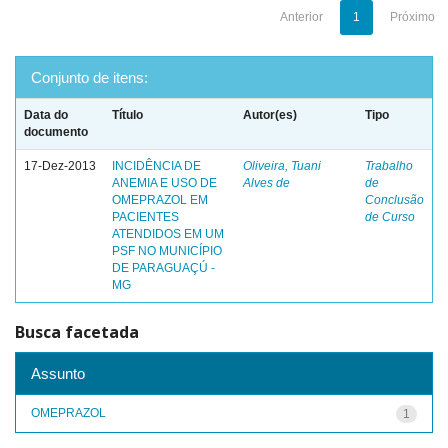
Anterior
1
Próximo
Conjunto de itens:
Data do
Título
Autor(es)
Tipo
documento
17-Dez-2013
INCIDÊNCIA DE
Oliveira, Tuani
Trabalho
ANEMIA E USO DE
Alves de
de
OMEPRAZOL EM
Conclusão
PACIENTES
de Curso
ATENDIDOS EM UM
PSF NO MUNICÍPIO
DE PARAGUAÇÚ -
MG
Busca facetada
Assunto
OMEPRAZOL
1