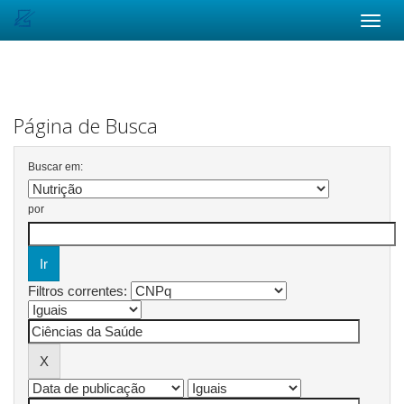
Skip
navigation
Página de Busca
Buscar em:
por
Filtros correntes: