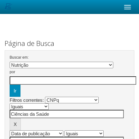
Skip
navigation
Página de Busca
Buscar em:
por
Filtros correntes: