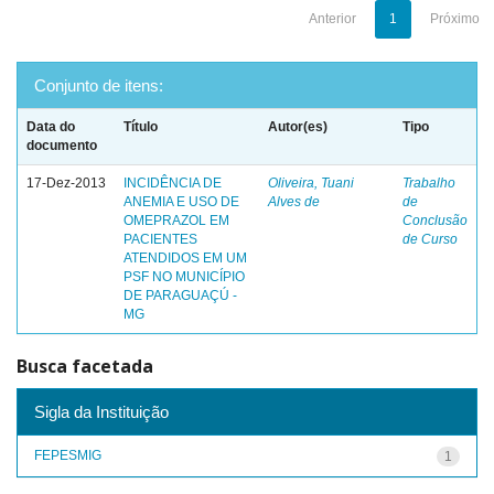
Anterior
1
Próximo
Conjunto de itens:
Data do
Título
Autor(es)
Tipo
documento
17-Dez-2013
INCIDÊNCIA DE
Oliveira, Tuani
Trabalho
ANEMIA E USO DE
Alves de
de
OMEPRAZOL EM
Conclusão
PACIENTES
de Curso
ATENDIDOS EM UM
PSF NO MUNICÍPIO
DE PARAGUAÇÚ -
MG
Busca facetada
Sigla da Instituição
FEPESMIG
1