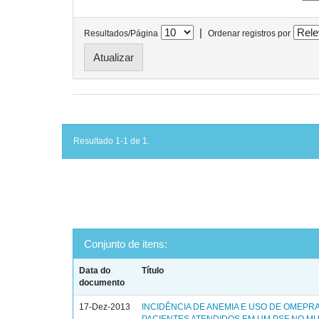
|
Resultados/Página
Ordenar registros por
Resultado 1-1 de 1.
Conjunto de itens:
Data do
Título
documento
17-Dez-2013
INCIDÊNCIA DE ANEMIA E USO DE OMEPR