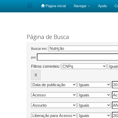
Página inicial
Navegar
Ajuda
C
Skip
navigation
Página de Busca
Buscar em:
por
Filtros correntes: