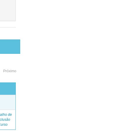
Próximo
o
alho de
clusão
Curso