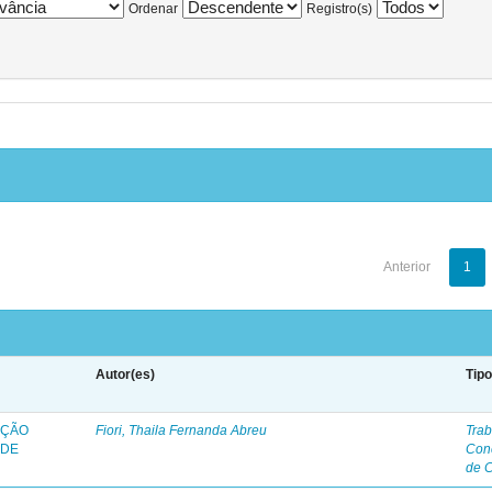
Ordenar
Registro(s)
Anterior
1
Autor(es)
Tip
AÇÃO
Fiori, Thaila Fernanda Abreu
Trab
 DE
Con
de 