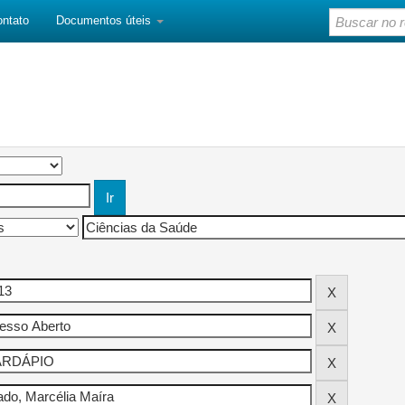
ontato
Documentos úteis