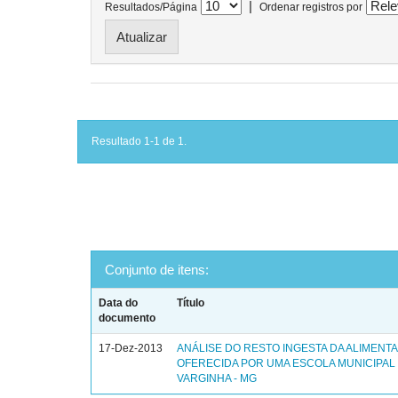
|
Resultados/Página
Ordenar registros por
Resultado 1-1 de 1.
Conjunto de itens:
Data do
Título
documento
17-Dez-2013
ANÁLISE DO RESTO INGESTA DA ALIMENT
OFERECIDA POR UMA ESCOLA MUNICIPAL
VARGINHA - MG