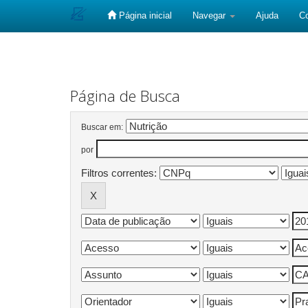
Página inicial
Navegar
Ajuda
C
Skip
navigation
Página de Busca
Buscar em:
por
Filtros correntes: