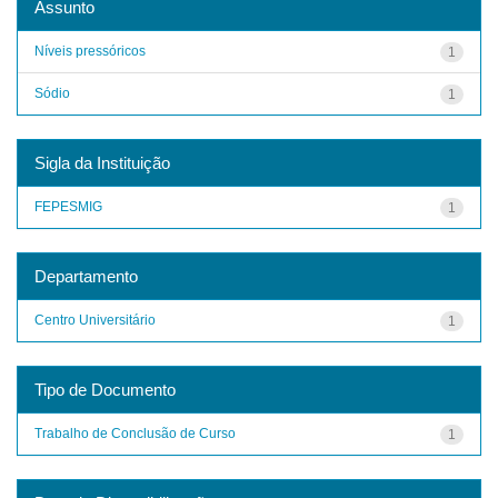
Assunto
Níveis pressóricos
1
Sódio
1
Sigla da Instituição
FEPESMIG
1
Departamento
Centro Universitário
1
Tipo de Documento
Trabalho de Conclusão de Curso
1