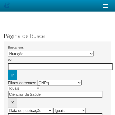
Skip
navigation
Página de Busca
Buscar em:
por
Filtros correntes: