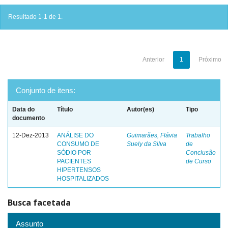
Resultado 1-1 de 1.
Anterior
1
Próximo
Conjunto de itens:
Data do
Título
Autor(es)
Tipo
documento
12-Dez-2013
ANÁLISE DO
Guimarães, Flávia
Trabalho
CONSUMO DE
Suely da Silva
de
SÓDIO POR
Conclusão
PACIENTES
de Curso
HIPERTENSOS
HOSPITALIZADOS
Busca facetada
Assunto