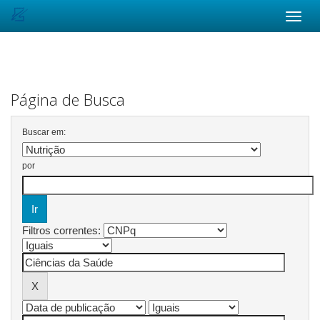
Skip
navigation
Página de Busca
Buscar em:
por
Filtros correntes: