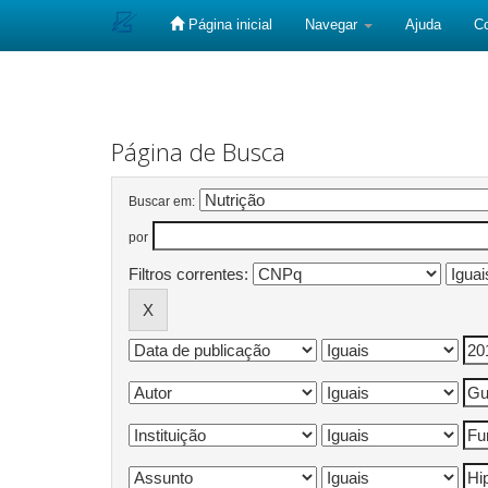
Página inicial
Navegar
Ajuda
C
Skip
navigation
Página de Busca
Buscar em:
por
Filtros correntes: