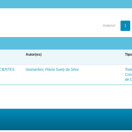
Anterior
1
Autor(es)
Tip
CIENTES
Guimarães, Flávia Suely da Silva
Trab
Con
de 