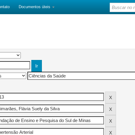
ontato
Documentos úteis