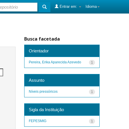
Entrar em:
Idioma
Busca facetada
Orientador
Pereira, Erika Aparecida Azevedo
1
Assunto
Níveis pressóricos
1
Sigla da Instituição
FEPESMIG
1