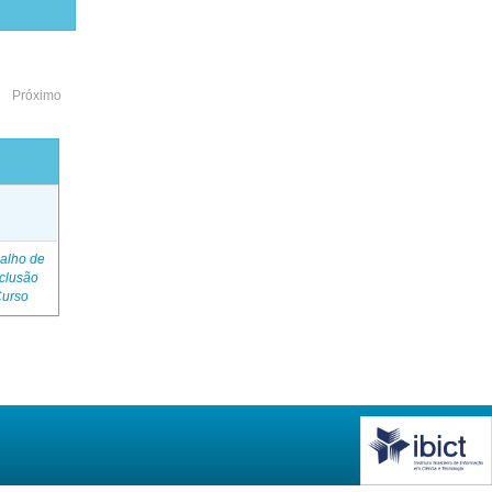
Próximo
o
alho de
clusão
Curso