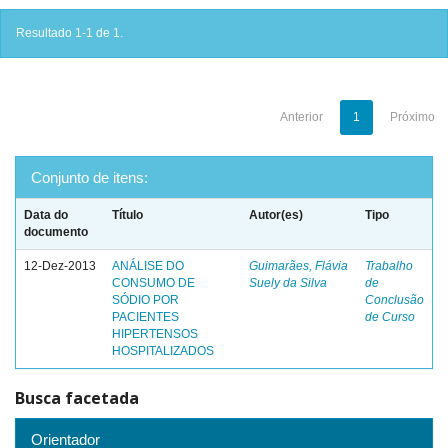
Resultado 1-1 de 1.
Anterior
1
Próximo
Conjunto de itens:
Data do
Título
Autor(es)
Tipo
documento
12-Dez-2013
ANÁLISE DO
Guimarães, Flávia
Trabalho
CONSUMO DE
Suely da Silva
de
SÓDIO POR
Conclusão
PACIENTES
de Curso
HIPERTENSOS
HOSPITALIZADOS
Busca facetada
Orientador