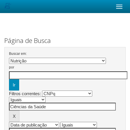
Skip
navigation
Página de Busca
Buscar em:
por
Filtros correntes: