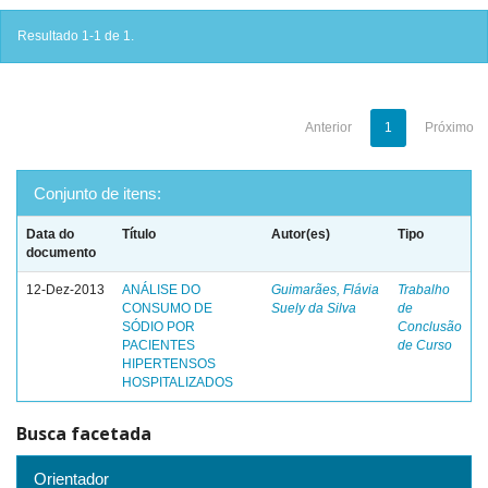
Resultado 1-1 de 1.
Anterior
1
Próximo
Conjunto de itens:
Data do
Título
Autor(es)
Tipo
documento
12-Dez-2013
ANÁLISE DO
Guimarães, Flávia
Trabalho
CONSUMO DE
Suely da Silva
de
SÓDIO POR
Conclusão
PACIENTES
de Curso
HIPERTENSOS
HOSPITALIZADOS
Busca facetada
Orientador