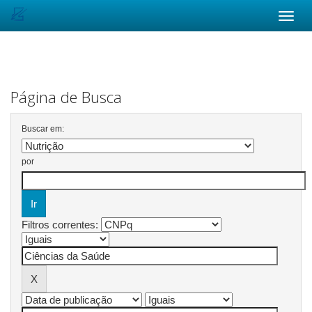
Skip
navigation
Página de Busca
Buscar em:
por
Filtros correntes: