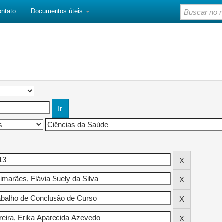
ontato
Documentos úteis