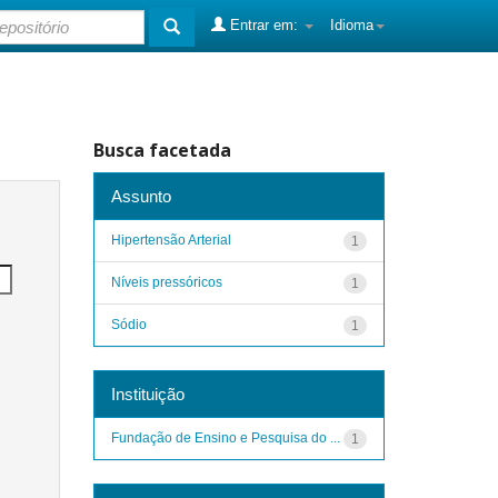
Entrar em:
Idioma
Busca facetada
Assunto
Hipertensão Arterial
1
Níveis pressóricos
1
Sódio
1
Instituição
Fundação de Ensino e Pesquisa do ...
1