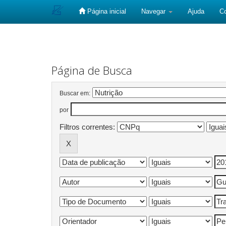
Página inicial
Navegar
Ajuda
C
Skip
navigation
Página de Busca
Buscar em:
por
Filtros correntes: