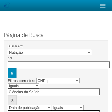
Skip
navigation
Página de Busca
Buscar em:
por
Filtros correntes: