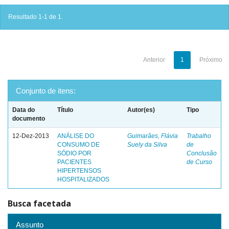
Resultado 1-1 de 1.
Anterior
1
Próximo
Conjunto de itens:
Data do
Título
Autor(es)
Tipo
documento
12-Dez-2013
ANÁLISE DO
Guimarães, Flávia
Trabalho
CONSUMO DE
Suely da Silva
de
SÓDIO POR
Conclusão
PACIENTES
de Curso
HIPERTENSOS
HOSPITALIZADOS
Busca facetada
Assunto