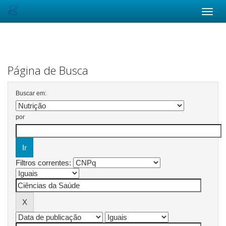
Skip
navigation
Página de Busca
Buscar em:
por
Filtros correntes: