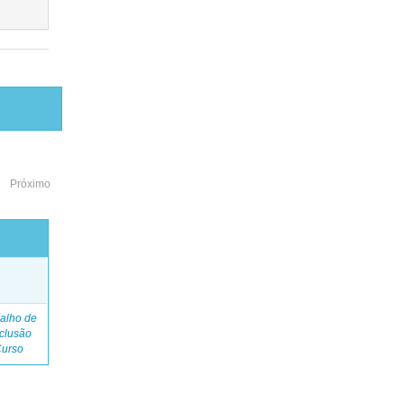
Próximo
o
alho de
clusão
Curso