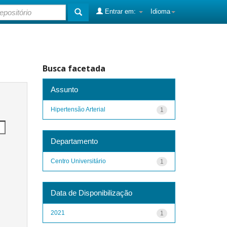
Entrar em:
Idioma
Busca facetada
Assunto
Hipertensão Arterial
1
Departamento
Centro Universitário
1
Data de Disponibilização
2021
1