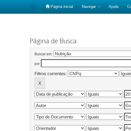
Página inicial
Navegar
Ajuda
C
Skip
navigation
Página de Busca
Buscar em:
por
Filtros correntes: