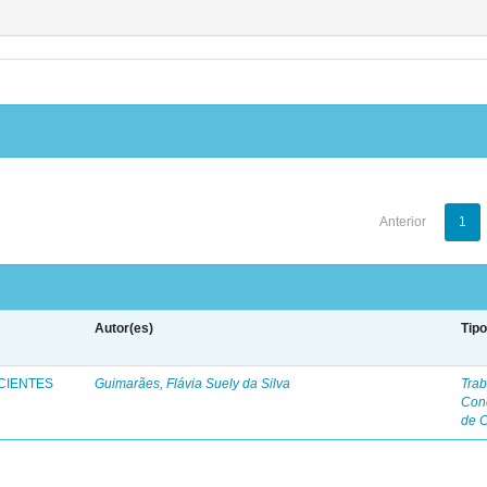
Anterior
1
Autor(es)
Tip
CIENTES
Guimarães, Flávia Suely da Silva
Trab
Con
de 