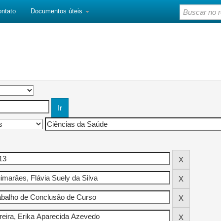
ontato
Documentos úteis