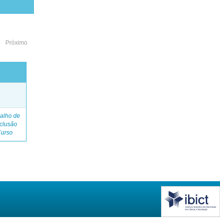
Próximo
o
alho de
clusão
Curso