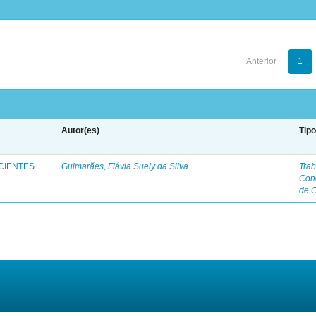
Anterior
1
Autor(es)
Tip
CIENTES
Guimarães, Flávia Suely da Silva
Trab
Con
de 