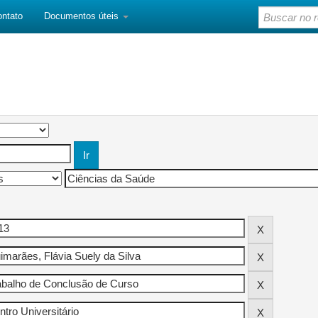
ontato
Documentos úteis