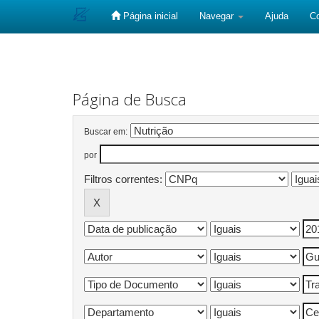
Página inicial
Navegar
Ajuda
C
Skip
navigation
Página de Busca
Buscar em:
por
Filtros correntes: