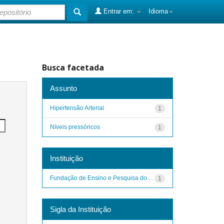
Entrar em:
Idioma
Busca facetada
Assunto
Hipertensão Arterial
1
Níveis pressóricos
1
Instituição
Fundação de Ensino e Pesquisa do ...
1
Sigla da Instituição