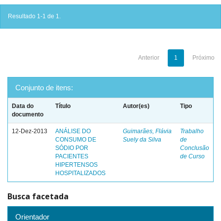
Resultado 1-1 de 1.
Anterior
1
Próximo
Conjunto de itens:
Data do
Título
Autor(es)
Tipo
documento
12-Dez-2013
ANÁLISE DO
Guimarães, Flávia
Trabalho
CONSUMO DE
Suely da Silva
de
SÓDIO POR
Conclusão
PACIENTES
de Curso
HIPERTENSOS
HOSPITALIZADOS
Busca facetada
Orientador