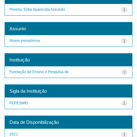
Pereira, Erika Aparecida Azevedo
1
Assunto
Níveis pressóricos
1
Instituição
Fundação de Ensino e Pesquisa do ...
1
Sigla da Instituição
FEPESMIG
1
Data de Disponibilização
2021
1