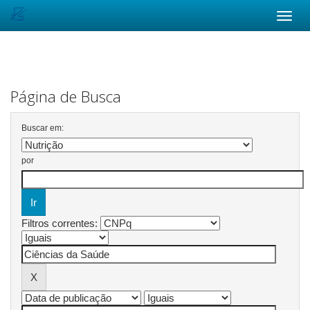
Skip
navigation
Página de Busca
Buscar em:
por
Filtros correntes: