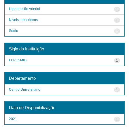
Hipertensão Arterial
1
Níveis pressóricos
1
Sódio
1
Sigla da Instituição
FEPESMIG
1
Departamento
Centro Universitário
1
Data de Disponibilização
2021
1