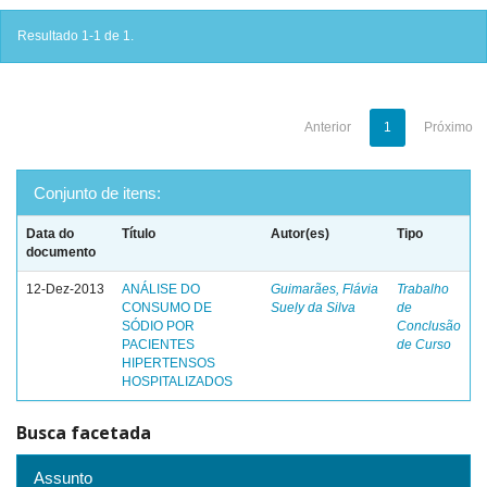
Resultado 1-1 de 1.
Anterior
1
Próximo
Conjunto de itens:
Data do
Título
Autor(es)
Tipo
documento
12-Dez-2013
ANÁLISE DO
Guimarães, Flávia
Trabalho
CONSUMO DE
Suely da Silva
de
SÓDIO POR
Conclusão
PACIENTES
de Curso
HIPERTENSOS
HOSPITALIZADOS
Busca facetada
Assunto