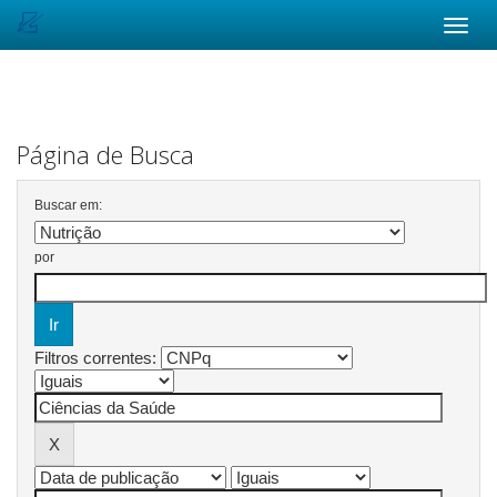
Skip
navigation
Página de Busca
Buscar em:
por
Filtros correntes: