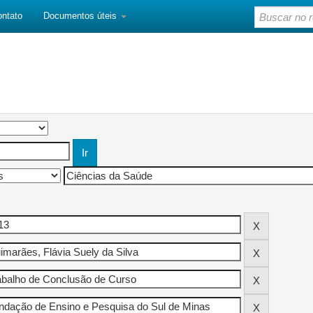
ontato
Documentos úteis