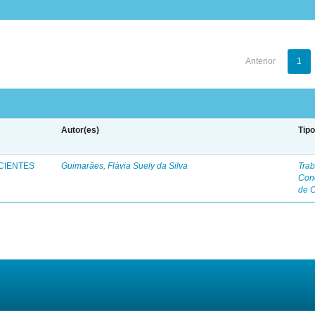
Anterior
1
Autor(es)
Tip
CIENTES
Guimarães, Flávia Suely da Silva
Trab
Con
de 