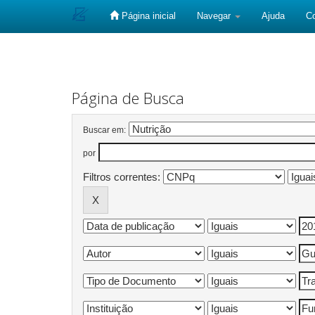
Página inicial
Navegar
Ajuda
C
Skip
navigation
Página de Busca
Buscar em:
por
Filtros correntes: