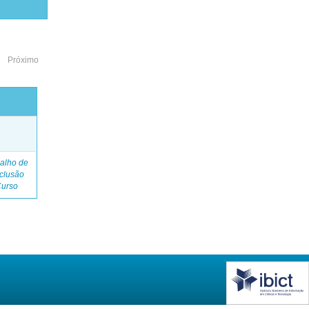
Próximo
o
alho de
clusão
Curso