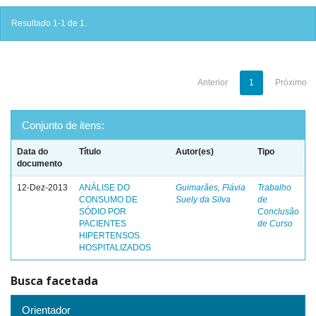
Resultado 1-1 de 1.
Anterior
1
Próximo
Conjunto de itens:
Data do
Título
Autor(es)
Tipo
documento
12-Dez-2013
ANÁLISE DO
Guimarães, Flávia
Trabalho
CONSUMO DE
Suely da Silva
de
SÓDIO POR
Conclusão
PACIENTES
de Curso
HIPERTENSOS
HOSPITALIZADOS
Busca facetada
Orientador