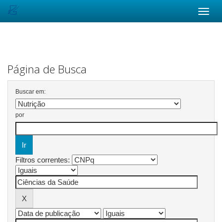
Skip
navigation
Página de Busca
Buscar em:
por
Filtros correntes: