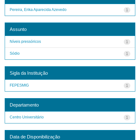
Pereira, Erika Aparecida Azevedo
1
Assunto
Níveis pressóricos
1
Sódio
1
Sigla da Instituição
FEPESMIG
1
Departamento
Centro Universitário
1
Data de Disponibilização