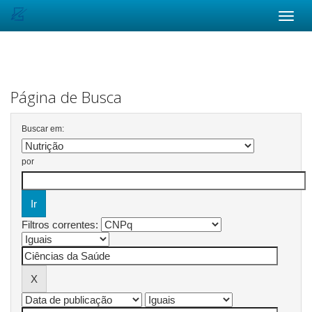
Skip
navigation
Página de Busca
Buscar em:
por
Filtros correntes: