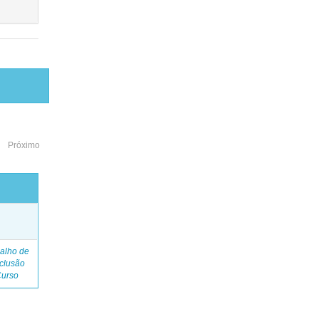
Próximo
o
alho de
clusão
Curso