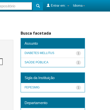
Entrar em:
Idioma
Busca facetada
Assunto
DIABETES MELLITUS
1
SAÚDE PÚBLICA
1
Sigla da Instituição
FEPESMIG
1
Departamento