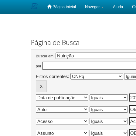
Página inicial
Navegar
Ajuda
C
Skip
navigation
Página de Busca
Buscar em:
por
Filtros correntes: