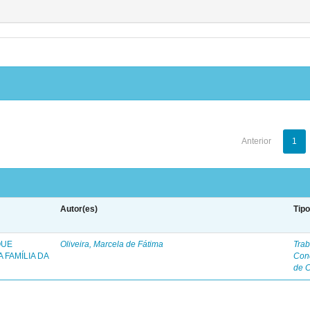
Anterior
1
Autor(es)
Tip
QUE
Oliveira, Marcela de Fátima
Trab
 FAMÍLIA DA
Con
de 