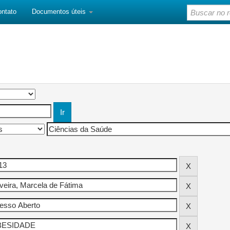
ontato
Documentos úteis