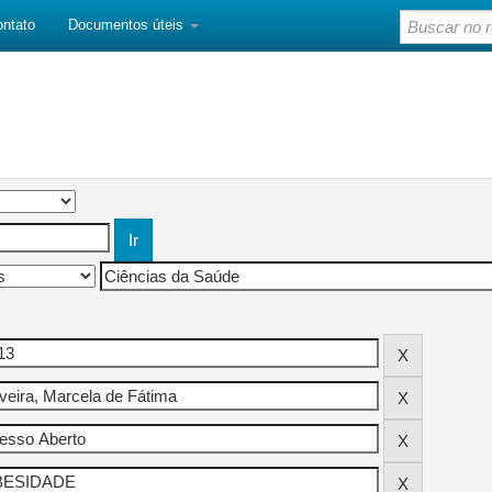
ontato
Documentos úteis