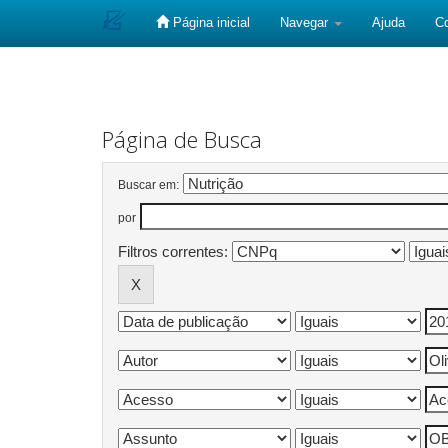
Página inicial
Navegar
Ajuda
C
Skip
navigation
Página de Busca
Buscar em:
por
Filtros correntes: