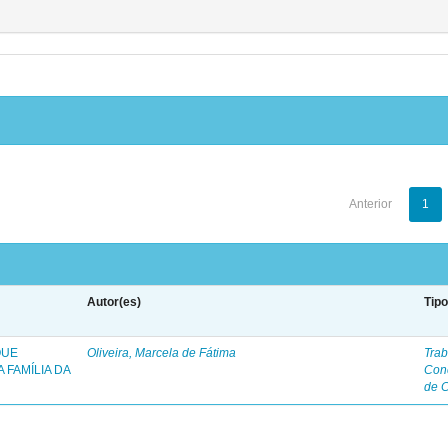
Anterior
1
Autor(es)
Tip
QUE
Oliveira, Marcela de Fátima
Trab
 FAMÍLIA DA
Con
de 