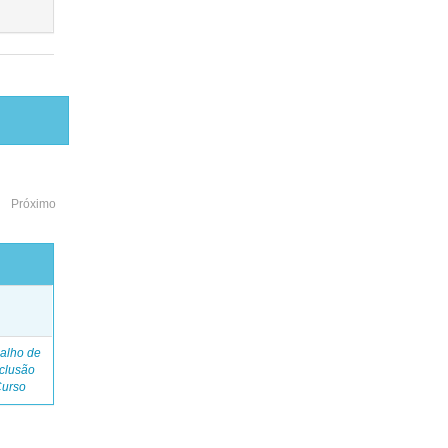
Próximo
o
alho de
clusão
Curso