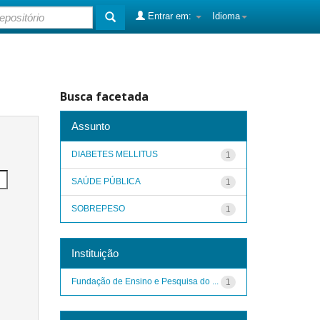
Entrar em:
Idioma
Busca facetada
Assunto
DIABETES MELLITUS
1
SAÚDE PÚBLICA
1
SOBREPESO
1
Instituição
Fundação de Ensino e Pesquisa do ...
1