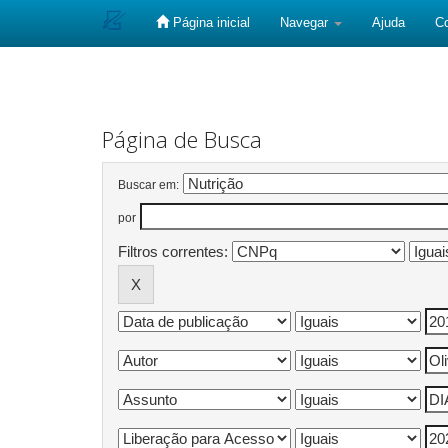
Página inicial
Navegar
Ajuda
C
Skip
navigation
Página de Busca
Buscar em:
por
Filtros correntes: