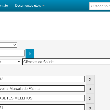
ontato
Documentos úteis