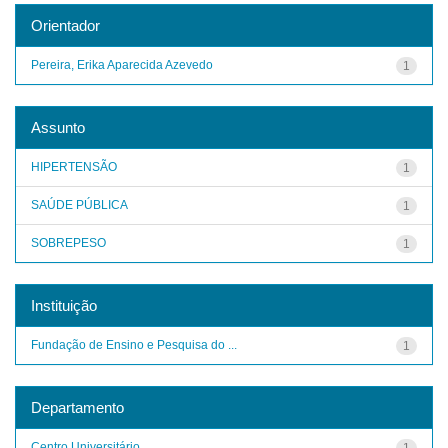
Orientador
Pereira, Erika Aparecida Azevedo
1
Assunto
HIPERTENSÃO
1
SAÚDE PÚBLICA
1
SOBREPESO
1
Instituição
Fundação de Ensino e Pesquisa do ...
1
Departamento
Centro Universitário
1