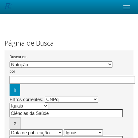
Skip
navigation
Página de Busca
Buscar em:
por
Filtros correntes: