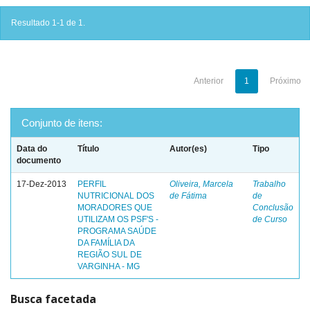
Resultado 1-1 de 1.
Anterior
1
Próximo
Conjunto de itens:
Data do
Título
Autor(es)
Tipo
documento
17-Dez-2013
PERFIL
Oliveira, Marcela
Trabalho
NUTRICIONAL DOS
de Fátima
de
MORADORES QUE
Conclusão
UTILIZAM OS PSF'S -
de Curso
PROGRAMA SAÚDE
DA FAMÍLIA DA
REGIÃO SUL DE
VARGINHA - MG
Busca facetada