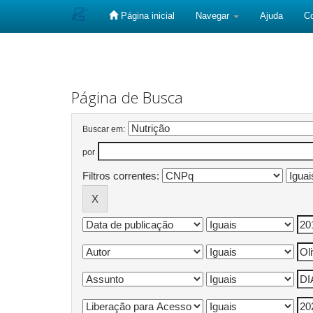
Página inicial
Navegar
Ajuda
C
Skip
navigation
Página de Busca
Buscar em:
por
Filtros correntes: