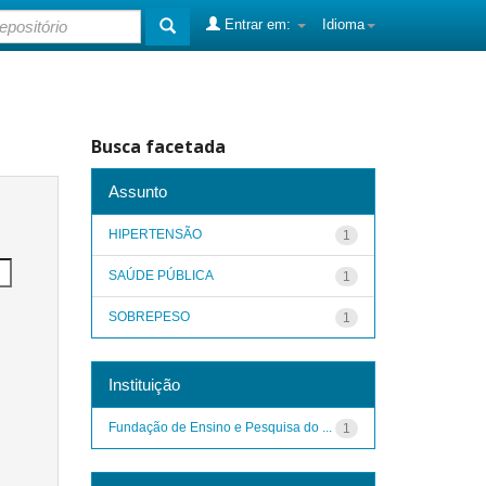
Entrar em:
Idioma
Busca facetada
Assunto
HIPERTENSÃO
1
SAÚDE PÚBLICA
1
SOBREPESO
1
Instituição
Fundação de Ensino e Pesquisa do ...
1