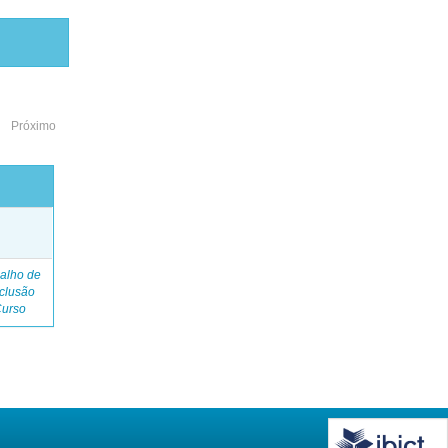
Próximo
o
alho de
clusão
Curso