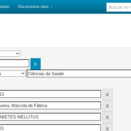
ontato
Documentos úteis