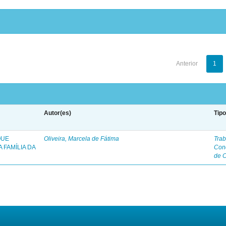
Anterior
1
Autor(es)
Tip
QUE
Oliveira, Marcela de Fátima
Trab
 FAMÍLIA DA
Con
de 