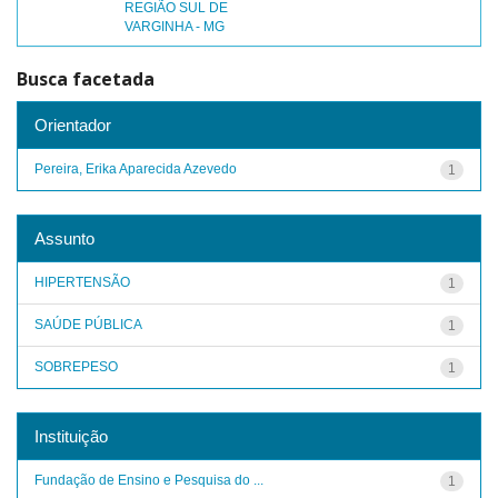
REGIÃO SUL DE
VARGINHA - MG
Busca facetada
Orientador
Pereira, Erika Aparecida Azevedo
1
Assunto
HIPERTENSÃO
1
SAÚDE PÚBLICA
1
SOBREPESO
1
Instituição
Fundação de Ensino e Pesquisa do ...
1