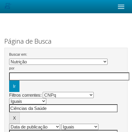
Skip
navigation
Página de Busca
Buscar em:
por
Filtros correntes: