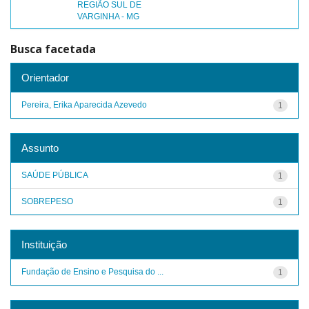
REGIÃO SUL DE
VARGINHA - MG
Busca facetada
Orientador
Pereira, Erika Aparecida Azevedo
1
Assunto
SAÚDE PÚBLICA
1
SOBREPESO
1
Instituição
Fundação de Ensino e Pesquisa do ...
1