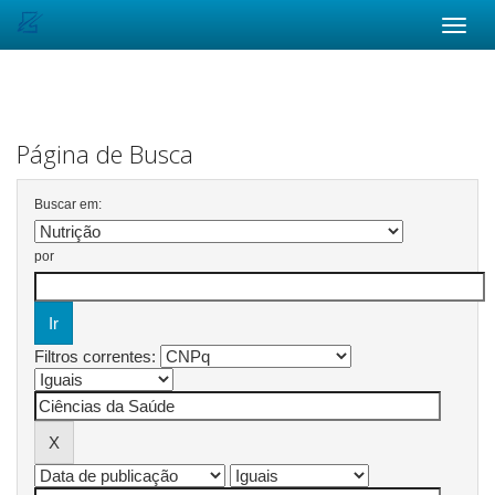
Skip
navigation
Página de Busca
Buscar em:
por
Filtros correntes: