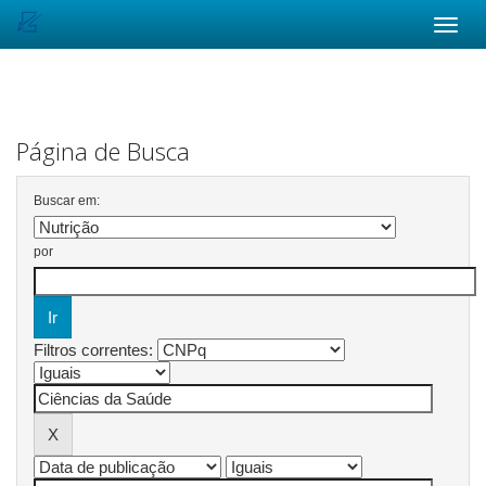
Skip
navigation
Página de Busca
Buscar em:
por
Filtros correntes: