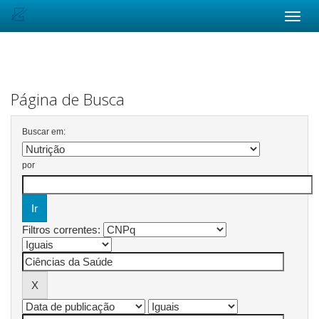
Skip
navigation
Página de Busca
Buscar em:
por
Filtros correntes: