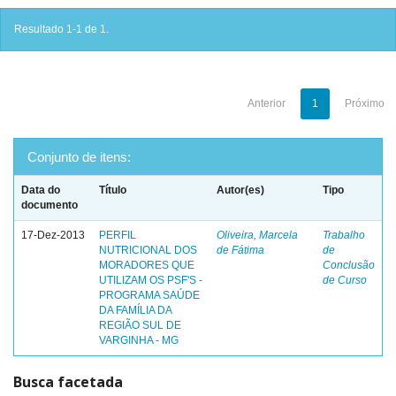
Resultado 1-1 de 1.
Anterior
1
Próximo
Conjunto de itens:
Data do
Título
Autor(es)
Tipo
documento
17-Dez-2013
PERFIL
Oliveira, Marcela
Trabalho
NUTRICIONAL DOS
de Fátima
de
MORADORES QUE
Conclusão
UTILIZAM OS PSF'S -
de Curso
PROGRAMA SAÚDE
DA FAMÍLIA DA
REGIÃO SUL DE
VARGINHA - MG
Busca facetada