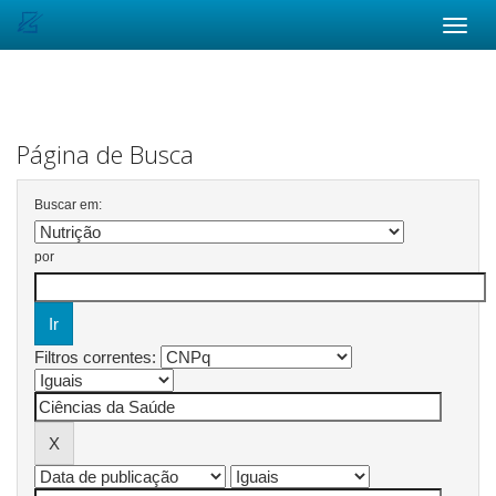
Skip
navigation
Página de Busca
Buscar em:
por
Filtros correntes: