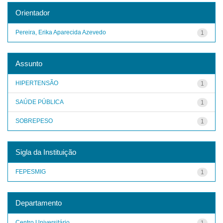
Orientador
Pereira, Erika Aparecida Azevedo
1
Assunto
HIPERTENSÃO
1
SAÚDE PÚBLICA
1
SOBREPESO
1
Sigla da Instituição
FEPESMIG
1
Departamento
Centro Universitário
1