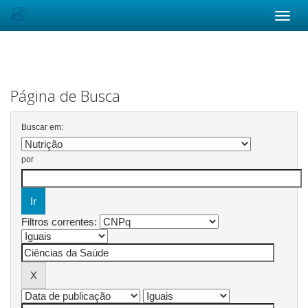
Skip
navigation
Página de Busca
Buscar em:
por
Filtros correntes: