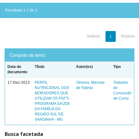
Resultado 1-1 de 1.
Anterior
1
Próximo
Conjunto de itens:
Data do
Título
Autor(es)
Tipo
documento
17-Dez-2013
PERFIL
Oliveira, Marcela
Trabalho
NUTRICIONAL DOS
de Fátima
de
MORADORES QUE
Conclusão
UTILIZAM OS PSF'S -
de Curso
PROGRAMA SAÚDE
DA FAMÍLIA DA
REGIÃO SUL DE
VARGINHA - MG
Busca facetada