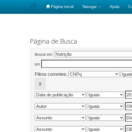
Página inicial
Navegar
Ajuda
C
Skip
navigation
Página de Busca
Buscar em:
por
Filtros correntes: