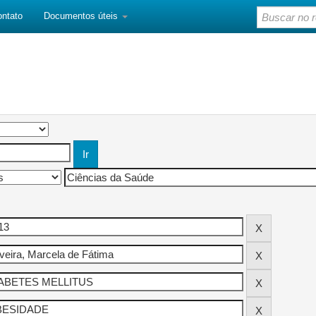
ontato
Documentos úteis