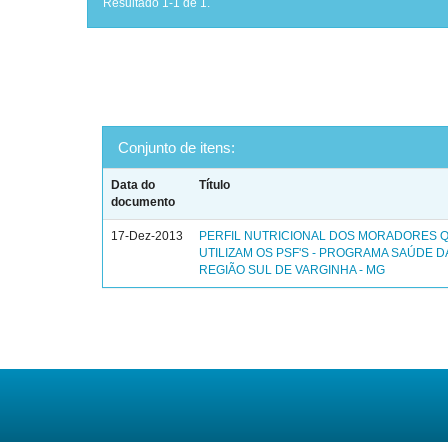
Resultado 1-1 de 1.
Conjunto de itens:
Data do
Título
documento
17-Dez-2013
PERFIL NUTRICIONAL DOS MORADORES 
UTILIZAM OS PSF'S - PROGRAMA SAÚDE DA
REGIÃO SUL DE VARGINHA - MG