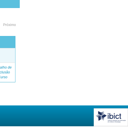
Próximo
o
alho de
clusão
Curso