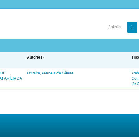
Anterior
1
Autor(es)
Tip
QUE
Oliveira, Marcela de Fátima
Trab
 FAMÍLIA DA
Con
de 