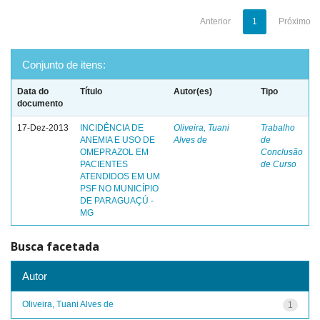
Anterior
1
Próximo
Conjunto de itens:
Data do
Título
Autor(es)
Tipo
documento
17-Dez-2013
INCIDÊNCIA DE
Oliveira, Tuani
Trabalho
ANEMIA E USO DE
Alves de
de
OMEPRAZOL EM
Conclusão
PACIENTES
de Curso
ATENDIDOS EM UM
PSF NO MUNICÍPIO
DE PARAGUAÇÚ -
MG
Busca facetada
Autor
Oliveira, Tuani Alves de
1