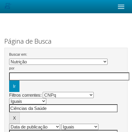
Skip
navigation
Página de Busca
Buscar em:
por
Filtros correntes: