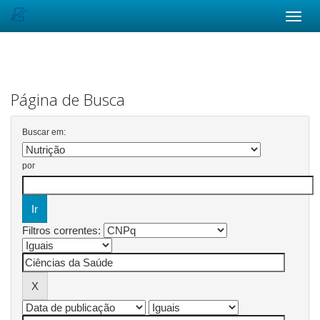
Skip
navigation
Página de Busca
Buscar em:
por
Filtros correntes: