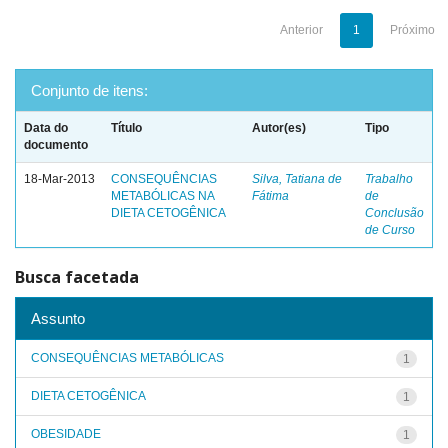
Anterior
1
Próximo
Conjunto de itens:
Data do
Título
Autor(es)
Tipo
documento
18-Mar-2013
CONSEQUÊNCIAS
Silva, Tatiana de
Trabalho
METABÓLICAS NA
Fátima
de
DIETA CETOGÊNICA
Conclusão
de Curso
Busca facetada
Assunto
CONSEQUÊNCIAS METABÓLICAS
1
DIETA CETOGÊNICA
1
OBESIDADE
1