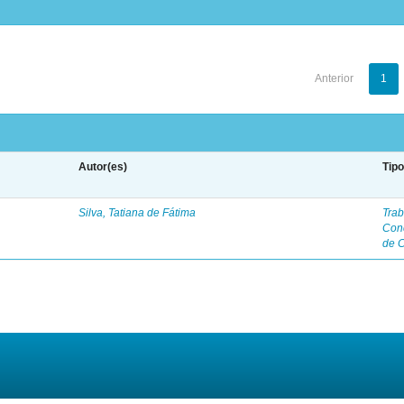
Anterior
1
Autor(es)
Tip
Silva, Tatiana de Fátima
Trab
Con
de 