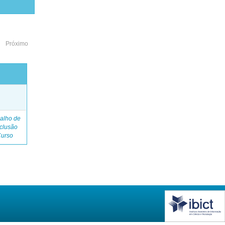
Próximo
o
alho de
clusão
Curso