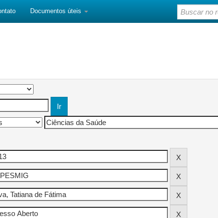
ontato
Documentos úteis