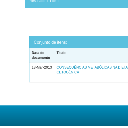
Resultado 1-1 de 1.
Conjunto de itens:
Data do
Título
documento
18-Mar-2013
CONSEQUÊNCIAS METABÓLICAS NA DIETA
CETOGÊNICA