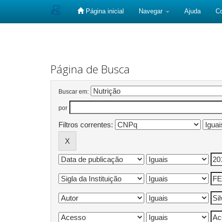
Página inicial
Navegar
Ajuda
C
Skip
navigation
Página de Busca
Buscar em:
por
Filtros correntes: