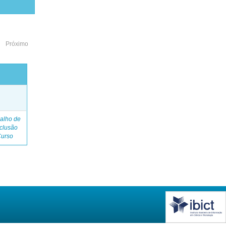
Próximo
o
alho de
clusão
Curso