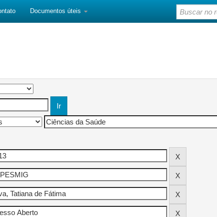
ontato
Documentos úteis