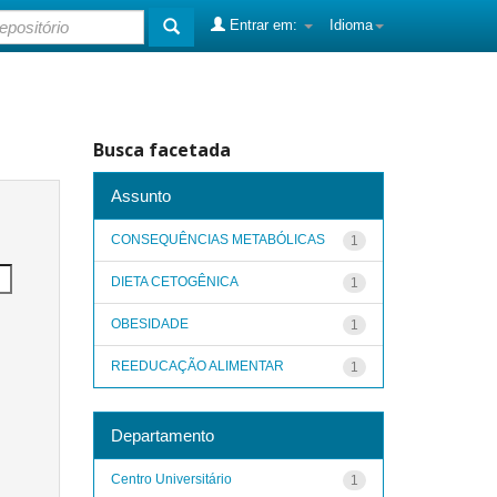
Entrar em:
Idioma
Busca facetada
Assunto
CONSEQUÊNCIAS METABÓLICAS
1
DIETA CETOGÊNICA
1
OBESIDADE
1
REEDUCAÇÃO ALIMENTAR
1
Departamento
Centro Universitário
1