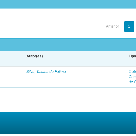
Anterior
1
Autor(es)
Tip
Silva, Tatiana de Fátima
Trab
Con
de 