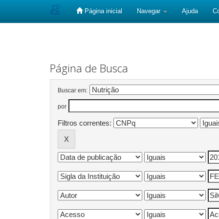
Página inicial
Navegar
Ajuda
C
Skip
navigation
Página de Busca
Buscar em:
por
Filtros correntes: