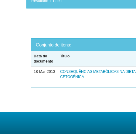
Resultado 1-1 de 1.
Conjunto de itens:
Data do
Título
documento
18-Mar-2013
CONSEQUÊNCIAS METABÓLICAS NA DIETA
CETOGÊNICA