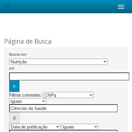
Skip
navigation
Página de Busca
Buscar em:
por
Filtros correntes: