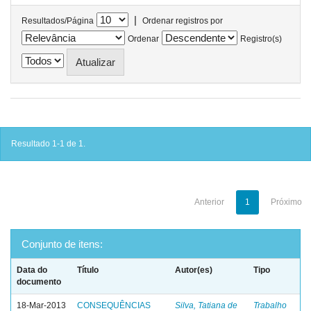
|
Resultados/Página
Ordenar registros por
Ordenar
Registro(s)
Resultado 1-1 de 1.
Anterior
1
Próximo
Conjunto de itens:
Data do
Título
Autor(es)
Tipo
documento
18-Mar-2013
CONSEQUÊNCIAS
Silva, Tatiana de
Trabalho