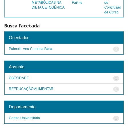
METABÓLICAS NA
Fátima
de
DIETA CETOGÊNICA
Conclusão
de Curso
Busca facetada
Orientador
Palmutti, Ana Carolina Faria
1
Assunto
OBESIDADE
1
REEDUCAÇÃO ALIMENTAR
1
Departamento
Centro Universitário
1