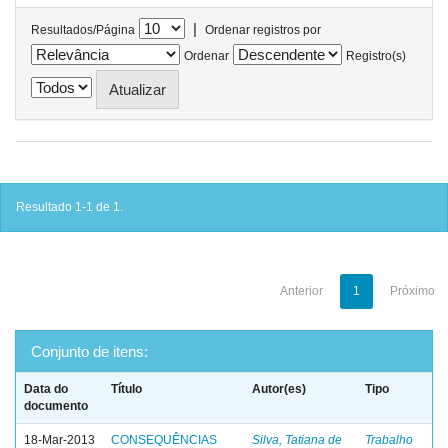
|
Resultados/Página
Ordenar registros por
Ordenar
Registro(s)
Resultado 1-1 de 1.
Anterior
1
Próximo
Conjunto de itens:
Data do
Título
Autor(es)
Tipo
documento
18-Mar-2013
CONSEQUÊNCIAS
Silva, Tatiana de
Trabalho