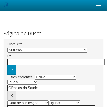
Skip
navigation
Página de Busca
Buscar em:
por
Filtros correntes: