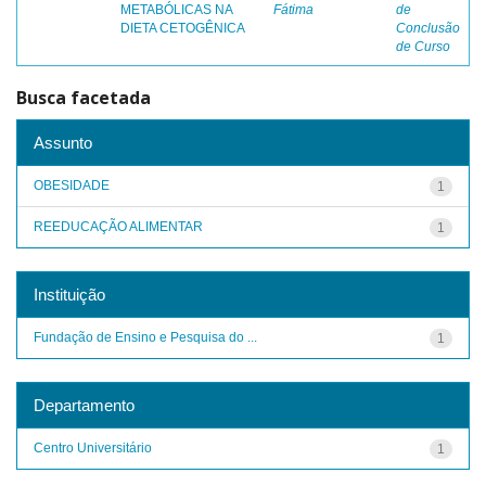
METABÓLICAS NA
Fátima
de
DIETA CETOGÊNICA
Conclusão
de Curso
Busca facetada
Assunto
OBESIDADE
1
REEDUCAÇÃO ALIMENTAR
1
Instituição
Fundação de Ensino e Pesquisa do ...
1
Departamento
Centro Universitário
1