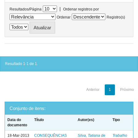
|
Resultados/Página
Ordenar registros por
Ordenar
Registro(s)
Resultado 1-1 de 1.
Anterior
1
Próximo
Conjunto de itens:
Data do
Título
Autor(es)
Tipo
documento
18-Mar-2013
CONSEQUÊNCIAS
Silva, Tatiana de
Trabalho