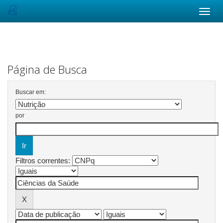
Skip
navigation
Página de Busca
Buscar em:
por
Filtros correntes: