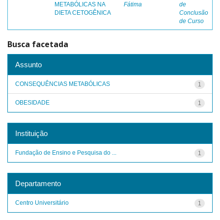
METABÓLICAS NA
Fátima
de
DIETA CETOGÊNICA
Conclusão
de Curso
Busca facetada
Assunto
CONSEQUÊNCIAS METABÓLICAS
1
OBESIDADE
1
Instituição
Fundação de Ensino e Pesquisa do ...
1
Departamento
Centro Universitário
1