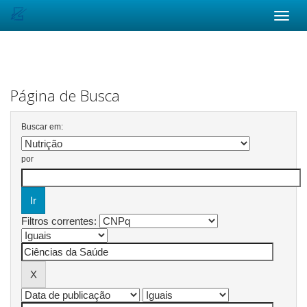
Skip
navigation
Página de Busca
Buscar em:
por
Filtros correntes: