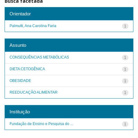
Busca facetada
Orientador
Palmutti, Ana Carolina Faria
1
Assunto
CONSEQUÊNCIAS METABÓLICAS
1
DIETA CETOGÊNICA
1
OBESIDADE
1
REEDUCAÇÃO ALIMENTAR
1
Instituição
Fundação de Ensino e Pesquisa do ...
1