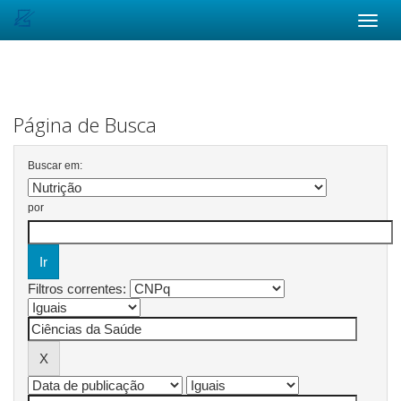
Skip
navigation
Página de Busca
Buscar em:
por
Filtros correntes: