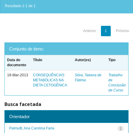
Resultado 1-1 de 1.
Anterior
1
Próximo
Conjunto de itens:
Data do
Título
Autor(es)
Tipo
documento
18-Mar-2013
CONSEQUÊNCIAS
Silva, Tatiana de
Trabalho
METABÓLICAS NA
Fátima
de
DIETA CETOGÊNICA
Conclusão
de Curso
Busca facetada
Orientador
Palmutti, Ana Carolina Faria
1