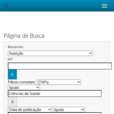
Skip
navigation
Página de Busca
Buscar em:
por
Filtros correntes: