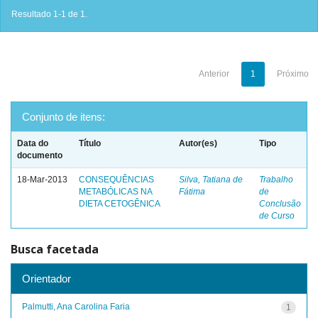
Resultado 1-1 de 1.
Anterior
1
Próximo
Conjunto de itens:
Data do
Título
Autor(es)
Tipo
documento
18-Mar-2013
CONSEQUÊNCIAS
Silva, Tatiana de
Trabalho
METABÓLICAS NA
Fátima
de
DIETA CETOGÊNICA
Conclusão
de Curso
Busca facetada
Orientador
Palmutti, Ana Carolina Faria
1