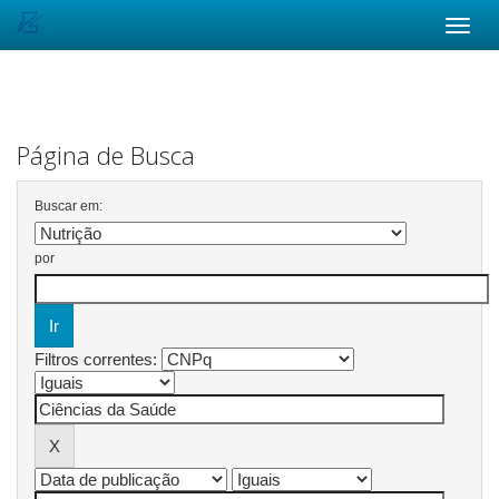
Skip
navigation
Página de Busca
Buscar em:
por
Filtros correntes: