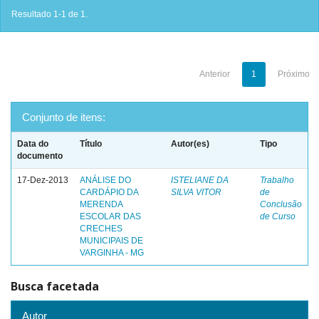
Resultado 1-1 de 1.
Anterior
1
Próximo
Conjunto de itens:
Data do
Título
Autor(es)
Tipo
documento
17-Dez-2013
ANÁLISE DO
ISTELIANE DA
Trabalho
CARDÁPIO DA
SILVA VITOR
de
MERENDA
Conclusão
ESCOLAR DAS
de Curso
CRECHES
MUNICIPAIS DE
VARGINHA - MG
Busca facetada
Autor