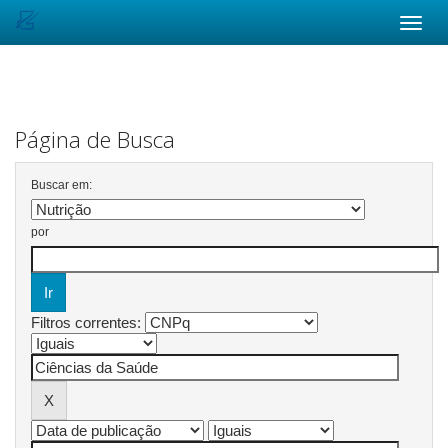
Skip
navigation
Página de Busca
Buscar em:
por
Filtros correntes: