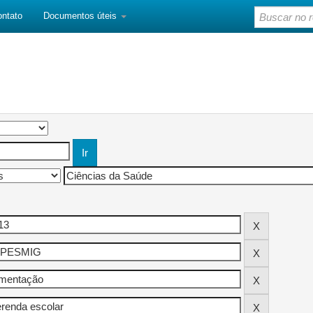
ontato
Documentos úteis