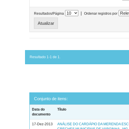
|
Resultados/Página
Ordenar registros por
Resultado 1-1 de 1.
Conjunto de itens:
Data do
Título
documento
17-Dez-2013
ANÁLISE DO CARDÁPIO DA MERENDA ES