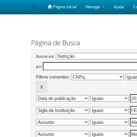
Página inicial
Navegar
Ajuda
C
Skip
navigation
Página de Busca
Buscar em:
por
Filtros correntes: