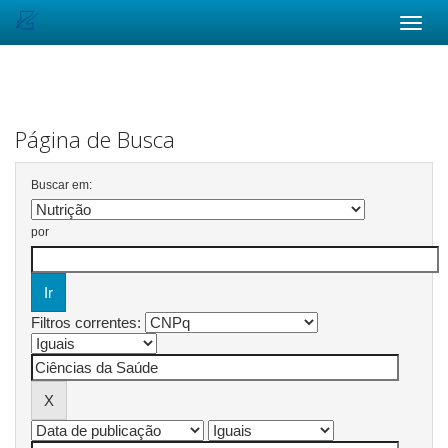
Skip
navigation
Página de Busca
Buscar em:
por
Filtros correntes: