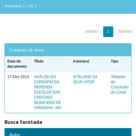
Resultado 1-1 de 1.
Anterior
1
Próximo
Conjunto de itens:
Data do
Título
Autor(es)
Tipo
documento
17-Dez-2013
ANÁLISE DO
ISTELIANE DA
Trabalho
CARDÁPIO DA
SILVA VITOR
de
MERENDA
Conclusão
ESCOLAR DAS
de Curso
CRECHES
MUNICIPAIS DE
VARGINHA - MG
Busca facetada
Autor